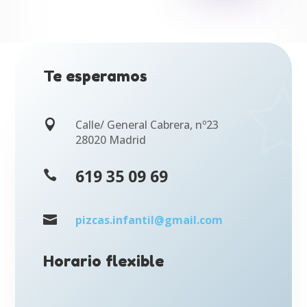
Te esperamos

Calle/ General Cabrera, nº23
28020 Madrid
619 35 09 69


pizcas.infantil@gmail.com
Horario flexible