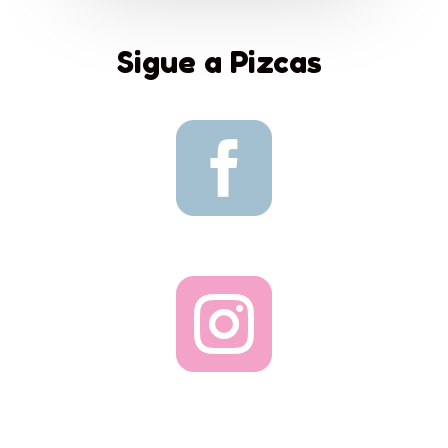
Sigue a Pizcas

